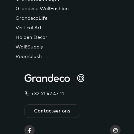
Grandeco WallFashion
GrandecoLife
Vertical Art
Holden Decor
Wall!Supply
Roomblush
+32 51 42 47 11
Contacteer ons