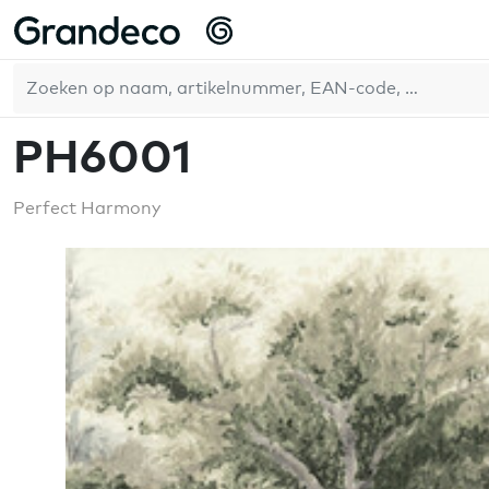
Home
GrandecoBoutique
Perfect Harmony
PH6001
NL
PH6001
Perfect Harmony