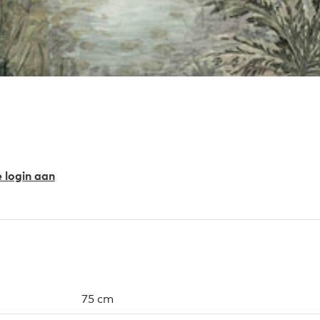
e login aan
75 cm