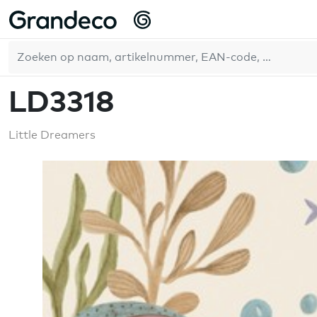
Home
WallFashion
Little Dreamers
LD3318
NL
LD3318
Little Dreamers