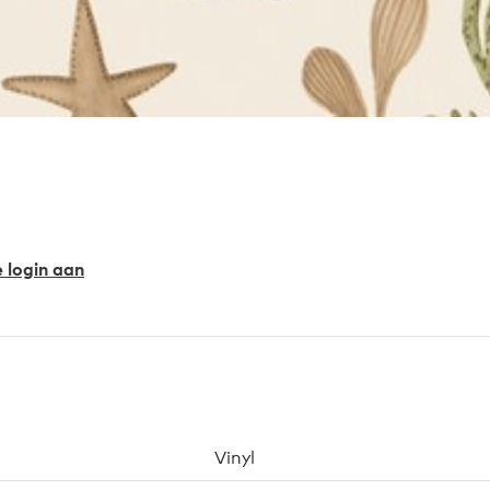
e login aan
Vinyl