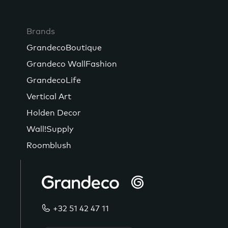
Brands
GrandecoBoutique
Grandeco WallFashion
GrandecoLife
Vertical Art
Holden Decor
Wall!Supply
Roomblush
+32 51 42 47 11