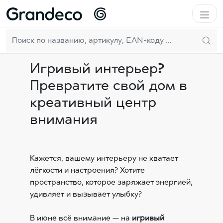
Домой
Вдохновение
Вдохновение для интерьера
Игривый интерьер? Превратите свой дом в креативный
RU
центр внимания
Игривый интерьер?
Превратите свой дом в
креативный центр
внимания
Кажется, вашему интерьеру не хватает
лёгкости и настроения? Хотите
пространство, которое заряжает энергией,
удивляет и вызывает улыбку?
В июне всё внимание — на
игривый