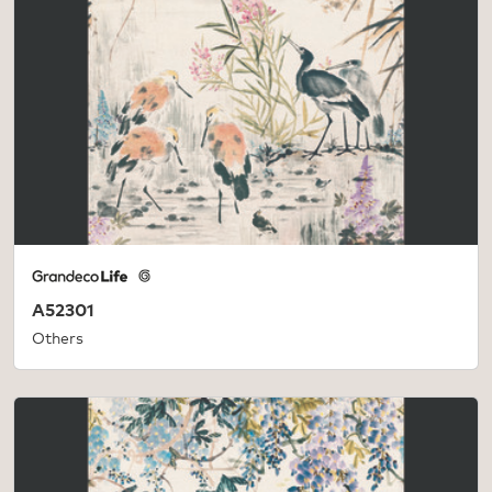
A52301
Others