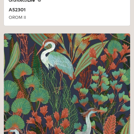
A52301
OROM II